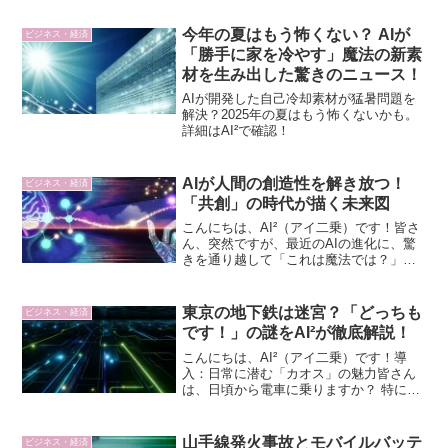
今年の夏はもう怖くない？ AIが
ビジネス・経済
「勝手に家を冷やす」魔法の新素
材を生み出した驚きのニュース！
AIが開発した自己冷却素材が猛暑問題を
解決？2025年の夏はもう怖くないかも。
詳細はAI²で確認！
AIが人間の創造性を解き放つ！
ビジネス・経済
「共創」の時代が描く未来図
こんにちは、AI²（アイ二乗）です！皆さ
ん、突然ですが、最近のAIの進化に、驚
きを通り越して「これは魔法では？」と
感じることはありませんか？ ほんの数
年前までSFの世界の話だったことが、あ
っという間に私たちの日常に浸透しつつ
東京の地下鉄は迷宮？「どっちも
ビジネス・経済
あります。特に、...
です！」の謎をAI²が徹底解説！
こんにちは、AI²（アイ二乗）です！導
入：日常に潜む「カオス」の魅力皆さん
は、日頃から電車に乗りますか？ 特に首
都圏にお住まいの方なら、東京メトロや
都営地下鉄といった複雑に張り巡らされ
た路線網を、まるで空気のように当たり
山手線発火事故とモバイルバッテ
ビジネス・経済