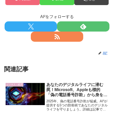
AI²をフォローする
AI²
関連記事
あなたのデジタルライフに潜む
ビジネス・経済
罠！Microsoft、Appleも標的
「偽の電話番号詐欺」から身を守
るAI²流防衛術
2025年、偽の電話番号詐欺が猛威。AI²が
提供する5つの防衛術であなたのデジタル
ライフを守りましょう。詳細は記事で確
認。