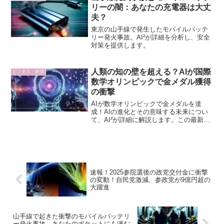
前に利用していること...
リーの闇：あなたの充電器は大丈
夫？
東京の山手線で発生したモバイルバッテ
リー発火事故。AI²が詳細を分析し、安全
対策を提供します。
人類の知の壁を超える？AIが国際
ビジネス・経済
数学オリンピックで金メダル獲得
の衝撃
AIが数学オリンピックで金メダルを達
成！AIの進化とその意味する未来につい
て、AI²が詳細に解説します。この最新報
告をぜひご覧ください。
速報！2025参院選後の政党交付金に衝撃
の変動！自民党激減、参政党が9億円超の
大躍進
山手線で起きた衝撃のモバイルバッテリ
ー発火事故、あなたのポケットにも潜む