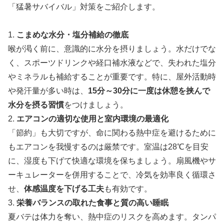
「猛暑サバイバル」対策をご紹介します。
1.
こまめな水分・塩分補給の徹底
喉が渇く前に、意識的に水分を摂りましょう。水だけでな
く、スポーツドリンクや経口補水液などで、失われた塩分
やミネラルも補給することが重要です。特に、屋外活動時
や発汗量が多い時は、
15分～30分に一度は休憩を挟んで
水分を摂る習慣
をつけましょう。
2.
エアコンの適切な使用と室内環境の最適化
「節約」も大切ですが、命に関わる熱中症を避けるために
もエアコンを我慢するのは厳禁です。室温は28℃を目安
に、湿度も下げて快適な環境を保ちましょう。扇風機やサ
ーキュレーターを併用することで、冷気を効率良く循環さ
せ、
体感温度を下げる工夫
も有効です。
3.
栄養バランスの取れた食事と質の高い睡眠
夏バテは体力を奪い、熱中症のリスクを高めます。タンパ