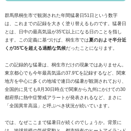
群馬県桐生市で観測された年間猛暑日51日という数字
は、これまでの記録を大きく塗り替えるものです。猛暑日
とは、日中の最高気温が35℃以上になる日のことを指し
ます。この定義に基づけば、桐生市では
夏のおよそ半分近
くが35℃を超える過酷な気候
だったことになります。
この記録的な猛暑は、桐生市だけの現象ではありません。
東京都心でも今年最高気温の37.9℃を記録するなど、関東
地方を中心に多くの地域で連日の猛暑が観測されており、
全国的に見ても8月30日時点で関東から九州にかけての30
都府県に熱中症警戒アラートが発表されるなど、まさに
「全国異常高温」と呼ぶべき状況が続いています。
では、なぜここまで猛暑日が続くのでしょうか。背景に
は、地球規模の気候変動と、都市特有のヒートアイランド