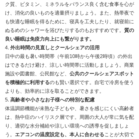
ク質、ビタミン、ミネラルをバランス良く含む食事を心が
け、消化の良いものを適量摂りましょう。また、熱帯夜で
も快適な睡眠を得るために、寝具を工夫したり、就寝前に
ぬるめのシャワーを浴びたりするのもおすすめです。
質の
良い睡眠は免疫力向上にも繋がります。
4.
外出時間の見直しとクールシェアの活用
日中の最も暑い時間帯（午前10時から午後2時頃）の外出
はできるだけ避け、涼しい時間帯に活動しましょう。商業
施設や図書館、公民館など、
公共のクールシェアスポット
を積極的に利用する
のも賢い選択です。自宅で冷房を使う
よりも、効率的に涼を取ることができます。
5.
高齢者や小さなお子様への特別な配慮
体温調節機能が未熟な子どもや、暑さを感じにくい高齢者
は、熱中症のハイリスク層です。周囲の大人が常に気を配
り、適切な水分補給や涼しい環境への誘導を促しましょ
う。
エアコンの温度設定も、本人に合わせる
ことが大切で