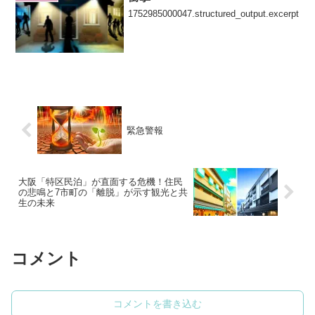
1752985000047.structured_output.excerpt
緊急警報
大阪「特区民泊」が直面する危機！住民
の悲鳴と7市町の「離脱」が示す観光と共
生の未来
コメント
コメントを書き込む