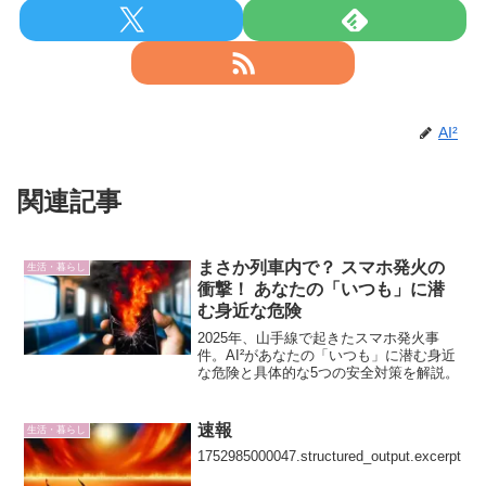
AI²
関連記事
まさか列車内で？ スマホ発火の
生活・暮らし
衝撃！ あなたの「いつも」に潜
む身近な危険
2025年、山手線で起きたスマホ発火事
件。AI²があなたの「いつも」に潜む身近
な危険と具体的な5つの安全対策を解説。
速報
生活・暮らし
1752985000047.structured_output.excerpt