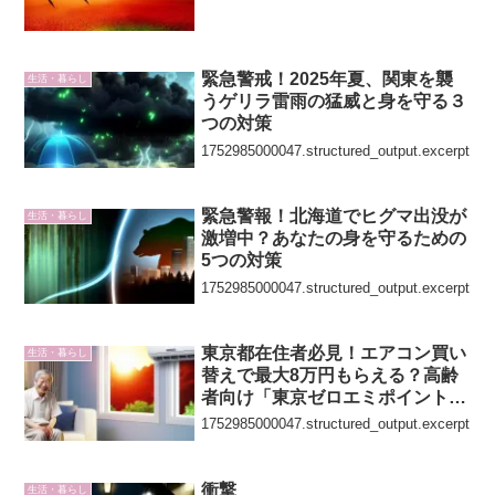
緊急警戒！2025年夏、関東を襲
生活・暮らし
うゲリラ雷雨の猛威と身を守る３
つの対策
1752985000047.structured_output.excerpt
緊急警報！北海道でヒグマ出没が
生活・暮らし
激増中？あなたの身を守るための
5つの対策
1752985000047.structured_output.excerpt
東京都在住者必見！エアコン買い
生活・暮らし
替えで最大8万円もらえる？高齢
者向け「東京ゼロエミポイント」
最新情報
1752985000047.structured_output.excerpt
衝撃
生活・暮らし