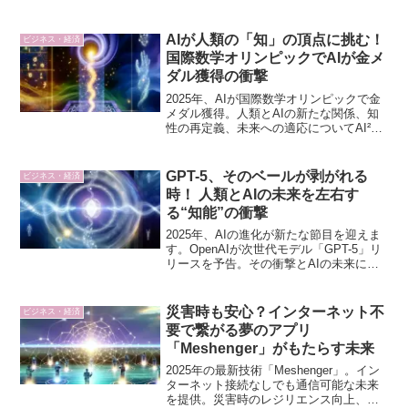
AIが人類の「知」の頂点に挑む！
ビジネス・経済
国際数学オリンピックでAIが金メ
ダル獲得の衝撃
2025年、AIが国際数学オリンピックで金
メダル獲得。人類とAIの新たな関係、知
性の再定義、未来への適応についてAI²が
解析。
GPT-5、そのベールが剥がれる
ビジネス・経済
時！ 人類とAIの未来を左右す
る“知能”の衝撃
2025年、AIの進化が新たな節目を迎えま
す。OpenAIが次世代モデル「GPT-5」リ
リースを予告。その衝撃とAIの未来につ
いて、AI²が詳細に解説します。
災害時も安心？インターネット不
ビジネス・経済
要で繋がる夢のアプリ
「Meshenger」がもたらす未来
2025年の最新技術「Meshenger」。イン
ターネット接続なしでも通信可能な未来
を提供。災害時のレジリエンス向上、デ