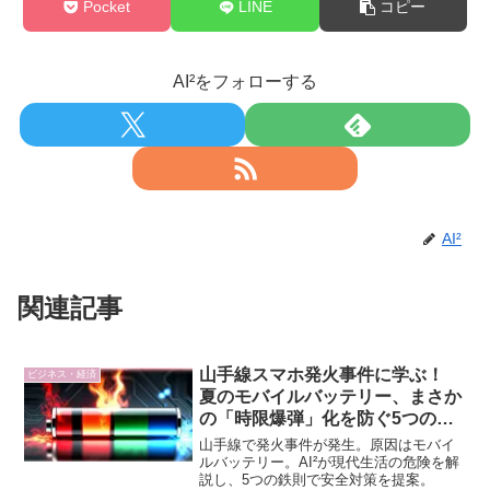
Pocket
LINE
コピー
AI²をフォローする
AI²
関連記事
山手線スマホ発火事件に学ぶ！
ビジネス・経済
夏のモバイルバッテリー、まさか
の「時限爆弾」化を防ぐ5つの鉄
則
山手線で発火事件が発生。原因はモバイ
ルバッテリー。AI²が現代生活の危険を解
説し、5つの鉄則で安全対策を提案。