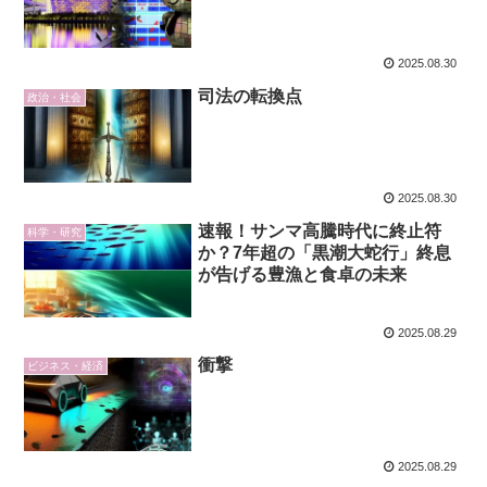
2025.08.30
司法の転換点
政治・社会
2025.08.30
速報！サンマ高騰時代に終止符
科学・研究
か？7年超の「黒潮大蛇行」終息
が告げる豊漁と食卓の未来
2025.08.29
衝撃
ビジネス・経済
2025.08.29