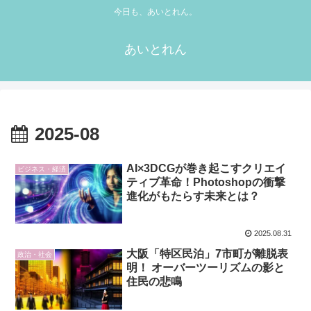
今日も、あいとれん。
あいとれん
2025-08
AI×3DCGが巻き起こすクリエイ
ビジネス・経済
ティブ革命！Photoshopの衝撃
進化がもたらす未来とは？
2025.08.31
大阪「特区民泊」7市町が離脱表
政治・社会
明！ オーバーツーリズムの影と
住民の悲鳴