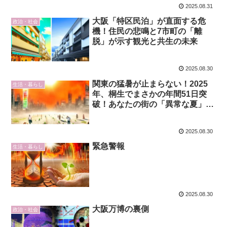
2025.08.31
大阪「特区民泊」が直面する危
政治・社会
機！住民の悲鳴と7市町の「離
脱」が示す観光と共生の未来
2025.08.30
関東の猛暑が止まらない！2025
生活・暮らし
年、桐生でまさかの年間51日突
破！あなたの街の「異常な夏」を
生き抜く秘策とは？
2025.08.30
緊急警報
生活・暮らし
2025.08.30
大阪万博の裏側
政治・社会