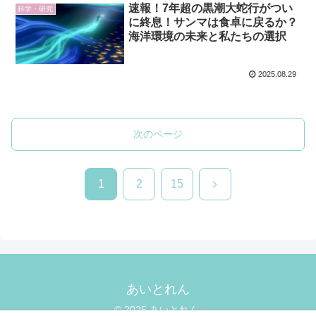
速報！7年超の黒潮大蛇行がつい
科学・研究
に終息！サンマは食卓に戻るか？
海洋環境の未来と私たちの選択
2025.08.29
次のページ
次
1
2
15
へ
あいとれん
© 2025 あいとれん.