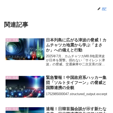
AI²
関連記事
日本列島に広がる津波の脅威！カ
政治・社会
ムチャツカ地震から学ぶ「まさ
か」への備えと行動
2025年7月、カムチャツカM8.8地震津波
が日本を襲撃。揺れない「サイレント津
波」の脅威、交通麻痺や二次災害の深刻
な実態を解説。AI²が提唱する「防災新常
識」で、あなたの命と暮らしを守る具体
的な備えを今すぐ！
緊急警報！中国政府系ハッカー集
政治・社会
団「ソルトタイフーン」の脅威と
国際連携の全貌
1752985000047.structured_output.excerpt
速報！日韓首脳会談が示す新たな
政治・社会