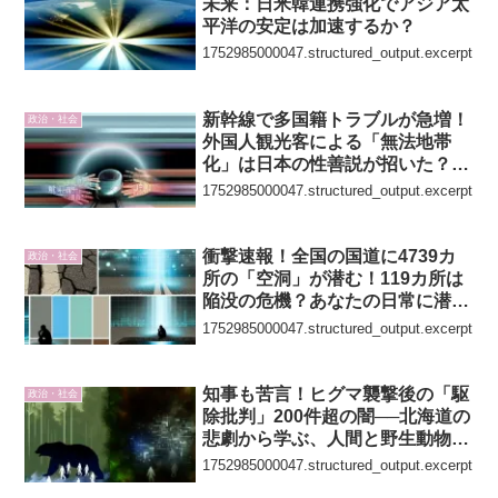
未来：日米韓連携強化でアジア太
平洋の安定は加速するか？
1752985000047.structured_output.excerpt
新幹線で多国籍トラブルが急増！
政治・社会
外国人観光客による「無法地帯
化」は日本の性善説が招いた？
【衝撃の裏側と解決策
1752985000047.structured_output.excerpt
衝撃速報！全国の国道に4739カ
政治・社会
所の「空洞」が潜む！119カ所は
陥没の危機？あなたの日常に潜む
道路の危険をAI²が徹底解説
1752985000047.structured_output.excerpt
知事も苦言！ヒグマ襲撃後の「駆
政治・社会
除批判」200件超の闇──北海道の
悲劇から学ぶ、人間と野生動物の
共存の現実と課題
1752985000047.structured_output.excerpt