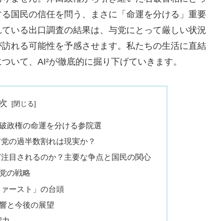
する国民の信任を問う、まさに「命運を分ける」重要
れている出口調査の結果は、与党にとって厳しい状況
が訪れる可能性を予感させます。私たちの生活に直結
ついて、AI²が徹底的に掘り下げていきます。
次
破政権の命運を分ける参院選
与党の過半数割れは現実か？
ど注目されるのか？主要な争点と国民の関心
党の戦略
ファースト」の台頭
響と今後の展望
響力