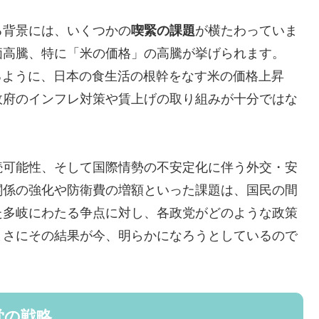
る背景には、いくつかの
喫緊の課題
が横たわっていま
価高騰、特に「米の価格」の高騰が挙げられます。
zineが報じるように、日本の食生活の根幹をなす米の価格上昇
政府のインフレ対策や賃上げの取り組みが十分ではな
続可能性、そして国際情勢の不安定化に伴う外交・安
関係の強化や防衛費の増額といった課題は、国民の間
た多岐にわたる争点に対し、各政党がどのような政策
まさにその結果が今、明らかになろうとしているので
党の戦略