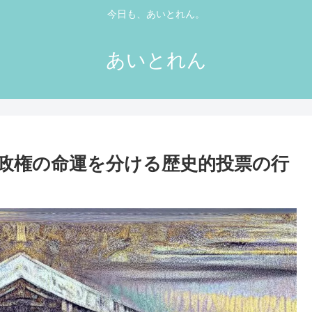
今日も、あいとれん。
あいとれん
破政権の命運を分ける歴史的投票の行