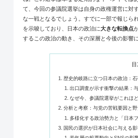
て、今回の参議院選挙は自身の政権運営に対
な一戦となるでしょう。すでに一部で報じら
を示唆しており、日本の政治に
大きな転換点
するこの政治の動き、その深層と今後の影響に
目
歴史的岐路に立つ日本の政治：石
出口調査が示す衝撃の結果：
なぜ今、参議院選挙がこれほ
分析と考察：与党の苦戦要因と野
多様化する政治勢力と「日本
国民の選択が日本社会に与える影
若年層の投票動向とSNSの影