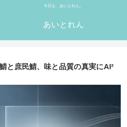
今日も、あいとれん。
あいとれん
鯖と庶民鯖、味と品質の真実にAI²