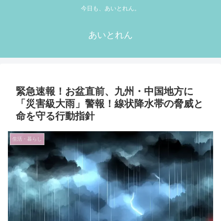
今日も、あいとれん。
あいとれん
緊急速報！お盆直前、九州・中国地方に
「災害級大雨」警報！線状降水帯の脅威と
命を守る行動指針
生活・暮らし