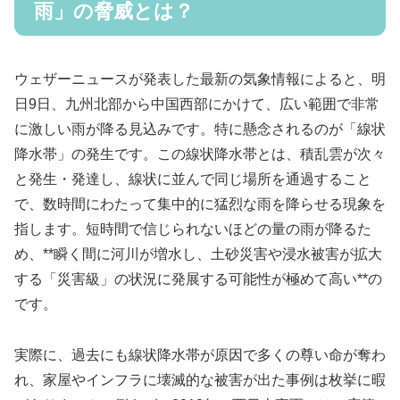
雨」の脅威とは？
ウェザーニュースが発表した最新の気象情報によると、明
日9日、九州北部から中国西部にかけて、広い範囲で非常
に激しい雨が降る見込みです。特に懸念されるのが「線状
降水帯」の発生です。この線状降水帯とは、積乱雲が次々
と発生・発達し、線状に並んで同じ場所を通過すること
で、数時間にわたって集中的に猛烈な雨を降らせる現象を
指します。短時間で信じられないほどの量の雨が降るた
め、**瞬く間に河川が増水し、土砂災害や浸水被害が拡大
する「災害級」の状況に発展する可能性が極めて高い**の
です。
実際に、過去にも線状降水帯が原因で多くの尊い命が奪わ
れ、家屋やインフラに壊滅的な被害が出た事例は枚挙に暇