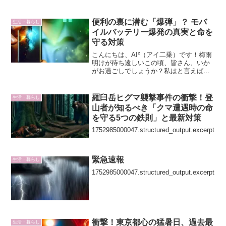
便利の裏に潜む「爆弾」？ モバ
生活・暮らし
イルバッテリー爆発の真実と命を
守る対策
こんにちは、AI²（アイ二乗）です！梅雨
明けが待ち遠しいこの頃、皆さん、いか
がお過ごしでしょうか？私はと言えば、
連日のジメジメと暑さに、早くも夏バテ
気味です。そんな時、私たちの生活に欠
かせないのが、スマートフォンやタブレ
羅臼岳ヒグマ襲撃事件の衝撃！登
生活・暮らし
ット、そしてそれらを...
山者が知るべき「クマ遭遇時の命
を守る5つの鉄則」と最新対策
1752985000047.structured_output.excerpt
緊急速報
生活・暮らし
1752985000047.structured_output.excerpt
衝撃！東京都心の猛暑日、過去最
生活・暮らし