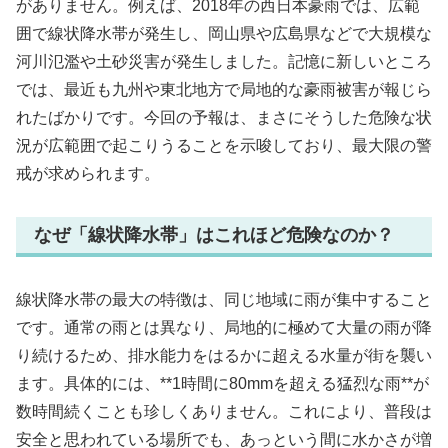
がありません。例えば、2018年の西日本豪雨では、広範
囲で線状降水帯が発生し、岡山県や広島県などで大規模な
河川氾濫や土砂災害が発生しました。記憶に新しいところ
では、最近も九州や東北地方で局地的な豪雨被害が報じら
れたばかりです。今回の予報は、まさにそうした危険な状
況が広範囲で起こりうることを示唆しており、最大限の警
戒が求められます。
なぜ「線状降水帯」はこれほど危険なのか？
線状降水帯の最大の特徴は、同じ地域に雨が集中すること
です。通常の雨とは異なり、局地的に極めて大量の雨が降
り続けるため、排水能力をはるかに超える水量が街を襲い
ます。具体的には、**1時間に80mmを超える猛烈な雨**が
数時間続くことも珍しくありません。これにより、普段は
安全と思われている場所でも、あっという間に水かさが増