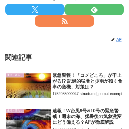
AI²
関連記事
緊急警報！「コメどころ」が干上
生活・暮らし
がる!? 記録的猛暑と少雨が招く食
卓の危機、対策は？
1752985000047.structured_output.excerpt
速報！W台風9号&10号の緊急警
生活・暮らし
戒！週末の海、猛暑後の気象激変
にどう備える？AI²が徹底解説