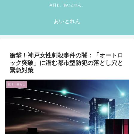
今日も、あいとれん。
あいとれん
衝撃！神戸女性刺殺事件の闇：「オートロ
ック突破」に潜む都市型防犯の落とし穴と
緊急対策
生活・暮らし